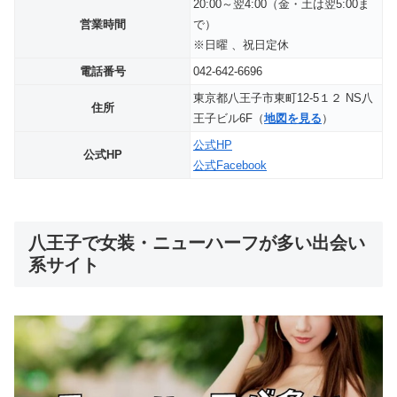
20:00～翌4:00（金・土は翌5:00ま
営業時間
で）
※日曜 、祝日定休
電話番号
042-642-6696
東京都八王子市東町12-5１２ NS八
住所
王子ビル6F（
地図を見る
）
公式HP
公式HP
公式Facebook
八王子で女装・ニューハーフが多い出会い
系サイト