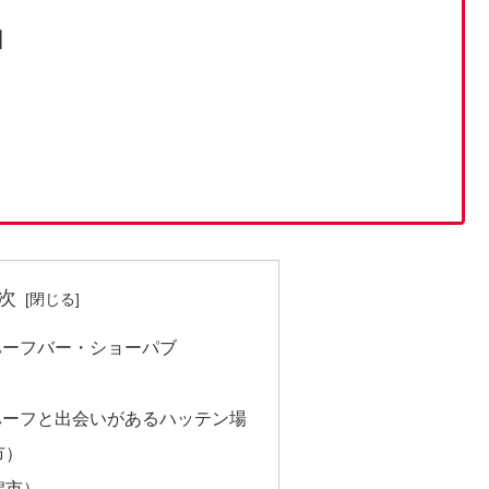
】
次
ハーフバー・ショーパブ
ハーフと出会いがあるハッテン場
市）
潟市）